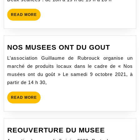
LA
NU
READ
READ MORE
DE
MORE
MU
LE
SA
NOS
NOS MUSEES ONT DU GOUT
14
MUSEE
L’association Guillaume de Rubrouck organise un
MA
ONT
marché de produits locaux dans le cadre de « Nos
202
DU
musées ont du goût » Le samedi 9 octobre 2021, à
GOUT
partir de 14 h 30,
READ
READ MORE
MORE
REOUVE
REOUVERTURE DU MUSEE
DU