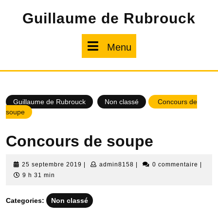
Skip
Guillaume de Rubrouck
to
content
Menu
Menu
Guillaume de Rubrouck
Non classé
Concours de
soupe
Concours de soupe
25
admin8158
25 septembre 2019
|
admin8158
|
0 commentaire
|
septembre
9 h 31 min
2019
Categories:
Non classé