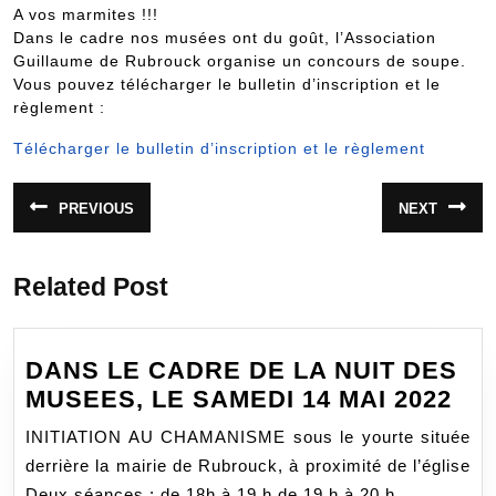
A vos marmites !!!
Dans le cadre nos musées ont du goût, l’Association
Guillaume de Rubrouck organise un concours de soupe.
Vous pouvez télécharger le bulletin d’inscription et le
règlement :
Télécharger le bulletin d’inscription et le règlement
Navigation
PREVIOUS
NEXT
Article
Article
de
précédent
suivant
:
:
l’article
Related Post
DANS LE CADRE DE LA NUIT DES
DA
MUSEES, LE SAMEDI 14 MAI 2022
LE
INITIATION AU CHAMANISME sous le yourte située
CA
derrière la mairie de Rubrouck, à proximité de l’église
DE
Deux séances : de 18h à 19 h de 19 h à 20 h