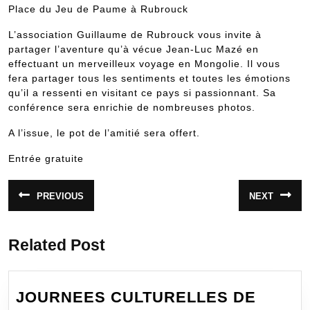
Place du Jeu de Paume à Rubrouck
L’association Guillaume de Rubrouck vous invite à
partager l’aventure qu’à vécue Jean-Luc Mazé en
effectuant un merveilleux voyage en Mongolie. Il vous
fera partager tous les sentiments et toutes les émotions
qu’il a ressenti en visitant ce pays si passionnant. Sa
conférence sera enrichie de nombreuses photos.
A l’issue, le pot de l’amitié sera offert.
Entrée gratuite
Navigation
PREVIOUS
NEXT
Article
Article
de
précédent
suivant
:
:
l’article
Related Post
JOURNEES CULTURELLES DE