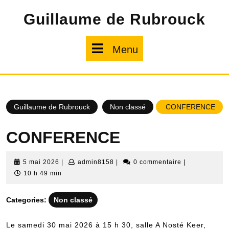
Skip
Guillaume de Rubrouck
to
content
Menu
Menu
Guillaume de Rubrouck
Non classé
CONFERENCE
CONFERENCE
5
admin8158
5 mai 2026
|
admin8158
|
0 commentaire
|
mai
10 h 49 min
2026
Categories:
Non classé
Le samedi 30 mai 2026 à 15 h 30, salle A Nosté Keer,