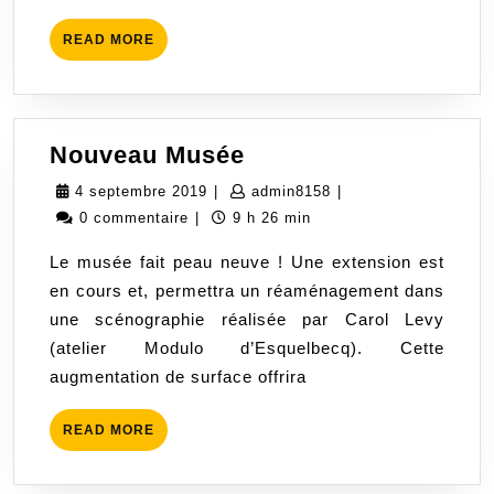
READ
READ MORE
MORE
Nouveau
Nouveau Musée
Musée
4
admin8158
4 septembre 2019
|
admin8158
|
septembre
0 commentaire
|
9 h 26 min
2019
Le musée fait peau neuve ! Une extension est
en cours et, permettra un réaménagement dans
une scénographie réalisée par Carol Levy
(atelier Modulo d’Esquelbecq). Cette
augmentation de surface offrira
READ
READ MORE
MORE