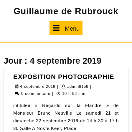
Skip
Guillaume de Rubrouck
to
content
Menu
Menu
Jour :
4 septembre 2019
EXPO
EXPOSITION PHOTOGRAPHIE
PHO
4
admin8158
4 septembre 2019
|
admin8158
|
septembre
0 commentaire
|
10 h 53 min
2019
intitulée « Regards sur la Flandre » de
Monsieur Bruno Neuville Le samedi 21 et
dimanche 22 septembre 2019 de 14 h 30 à 17 h
30 Salle A Nosté Keer, Place