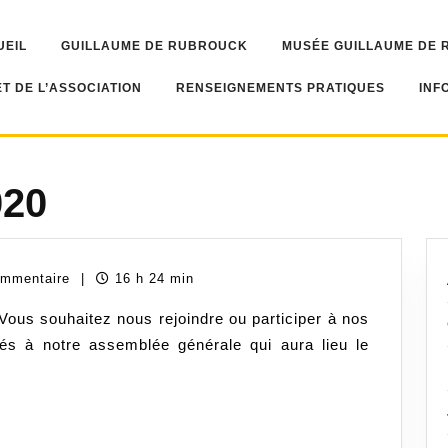
UEIL
GUILLAUME DE RUBROUCK
MUSÉE GUILLAUME DE
T DE L’ASSOCIATION
RENSEIGNEMENTS PRATIQUES
INF
020
8
ommentaire
|
16 h 24 min
ouhaitez nous rejoindre ou participer à nos
tés à notre assemblée générale qui aura lieu le