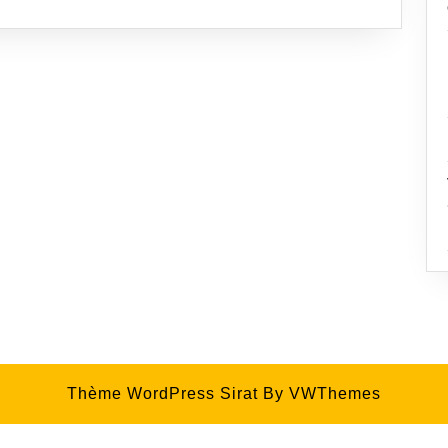
Thème WordPress Sirat
By VWThemes