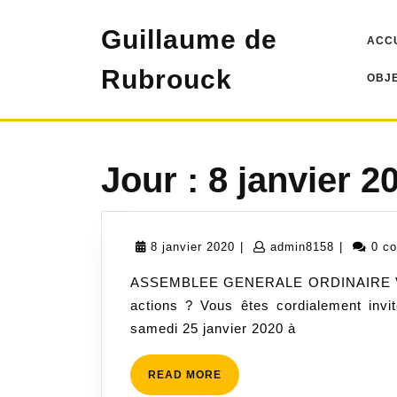
Skip
to
Guillaume de
ACC
content
Rubrouck
OBJE
Jour :
8 janvier 2
8
admin815
8 janvier 2020
|
admin8158
|
0 c
janvier
ASSEMBLEE GENERALE ORDINAIRE Vous s
2020
actions ? Vous êtes cordialement invi
samedi 25 janvier 2020 à
READ
READ MORE
MORE