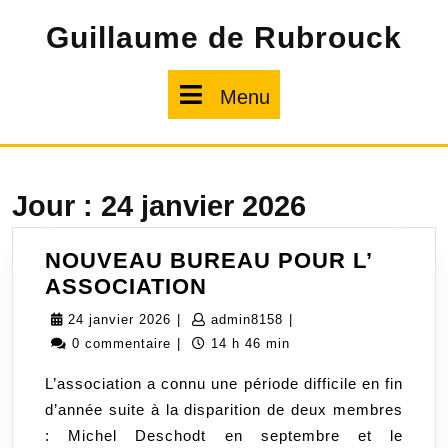
Skip
Guillaume de Rubrouck
to
content
Menu
Menu
Jour :
24 janvier 2026
NOUVEAU BUREAU POUR L’
NOUVEAU
ASSOCIATION
BUREAU
24
admin8158
24 janvier 2026
|
admin8158
|
POUR
janvier
0 commentaire
|
14 h 46 min
L’
2026
L’association a connu une période difficile en fin
ASSOCIATION
d’année suite à la disparition de deux membres
: Michel Deschodt en septembre et le